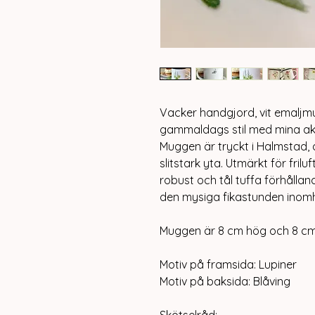
Vacker handgjord, vit emaljmu
gammaldags stil med mina akv
Muggen är tryckt i Halmstad, 
slitstark yta. Utmärkt för fril
robust och tål tuffa förhålla
den mysiga fikastunden inom
Muggen är 8 cm hög och 8 cm 
Motiv på framsida: Lupiner
Motiv på baksida: Blåving
Skötselråd: