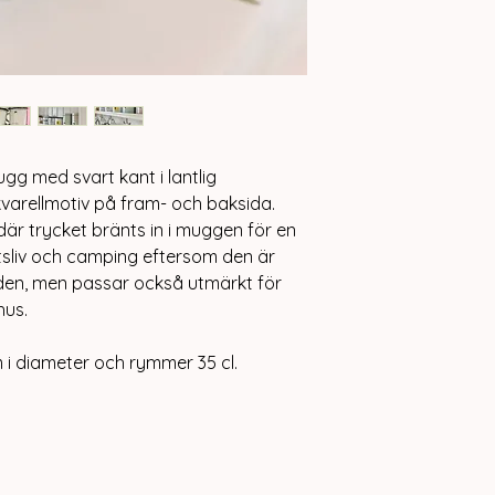
gg med svart kant i lantlig
arellmotiv på fram- och baksida.
där trycket bränts in i muggen för en
uftsliv och camping eftersom den är
nden, men passar också utmärkt för
hus.
i diameter och rymmer 35 cl.