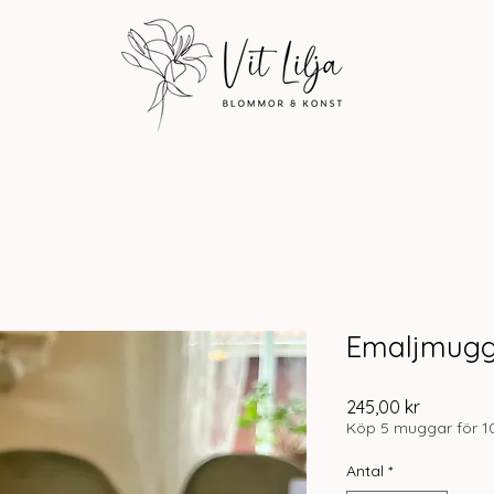
Emaljmugg,
Pris
245,00 kr
Köp 5 muggar för 1
Antal
*