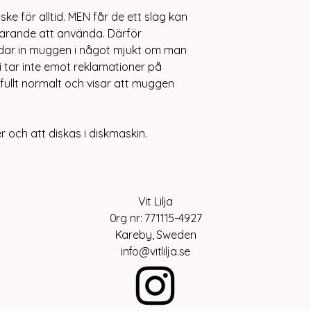
ke för alltid. MEN får de ett slag kan
farande att använda. Därför
ndar in muggen i något mjukt om man
i tar inte emot reklamationer på
 fullt normalt och visar att muggen
och att diskas i diskmaskin.
Vit Lilja
0rg nr: 771115-4927
Kareby, Sweden
info@vitlilja.se