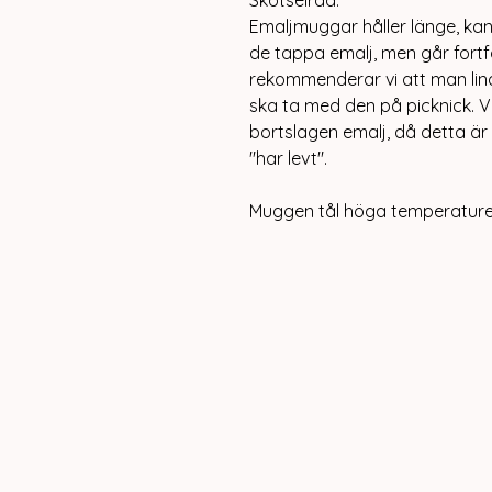
Emaljmuggar håller länge, kans
de tappa emalj, men går fort
rekommenderar vi att man li
ska ta med den på picknick. V
bortslagen emalj, då detta är
"har levt".
Muggen tål höga temperaturer 