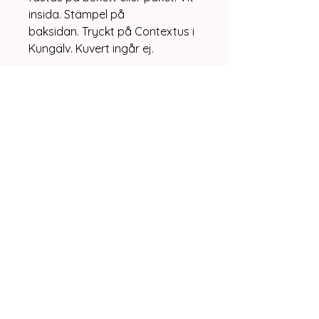
insida. Stämpel på
baksidan. Tryckt på Contextus i
Kungälv. Kuvert ingår ej.
Storlek 6x7,5 cm
Vit Lilja
0rg nr:
771115-4927
Kareby, Sweden
info@vitlilja.se
Integritetspolicy