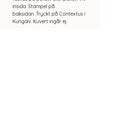
insida. Stämpel på
baksidan. Tryckt på Contextus i
Kungälv. Kuvert ingår ej.
Storlek 6x7,5 cm
Vit Lilja
0rg nr:
771115-4927
Kareby, Sweden
info@vitlilja.se
Integritetspolicy