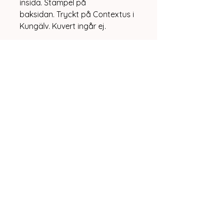
insida. Stämpel på
baksidan. Tryckt på Contextus i
Kungälv. Kuvert ingår ej.
Storlek 11x15,5 cm
Vit Lilja
0rg nr:
771115-4927
Kareby, Sweden
info@vitlilja.se
Integritetspolicy
Allmänna villkor